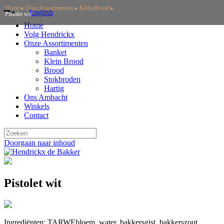
Home
▸
Onze Assortimenten
▸
Klein Brood
▸
English
Pistolet wit
Home
Volg Hendrickx
Onze Assortimenten
Banket
Klein Brood
Brood
Stokbroden
Hartig
Ons Ambacht
Winkels
Contact
Doorgaan naar inhoud
Hoofdnavigatie
Pistolet wit
Ingrediënten: TARWEbloem, water, bakkersgist, bakkerszout,