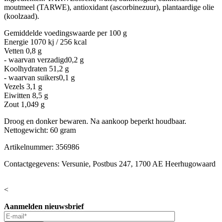
moutmeel (TARWE), antioxidant (ascorbinezuur), plantaardige olie
(koolzaad).
Gemiddelde voedingswaarde
per 100 g
Energie
1070 kj / 256 kcal
Vetten
0,8 g
- waarvan verzadigd
0,2 g
Koolhydraten
51,2 g
- waarvan suikers
0,1 g
Vezels
3,1 g
Eiwitten
8,5 g
Zout
1,049 g
Droog en donker bewaren. Na aankoop beperkt houdbaar.
Nettogewicht: 60 gram
Artikelnummer: 356986
Contactgegevens: Versunie, Postbus 247, 1700 AE Heerhugowaard
<
Aanmelden nieuwsbrief